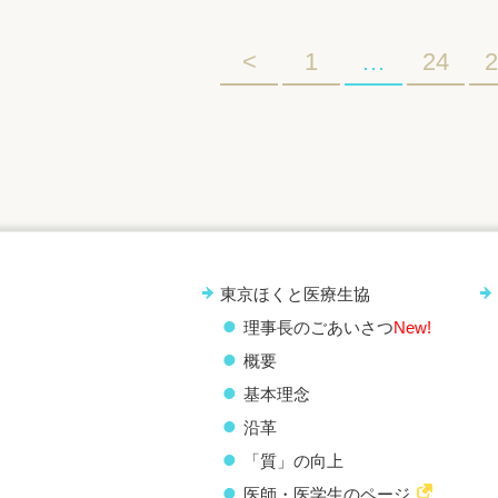
<
1
…
24
2
東京ほくと医療生協
理事長のごあいさつ
New!
概要
基本理念
沿革
「質」の向上
医師・医学生のページ