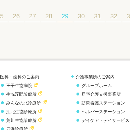
5
26
27
28
29
30
31
32
3
医科・歯科のご案内
介護事業所のご案内
王子生協病院
グループホーム
生協浮間診療所
居宅介護支援事業所
みんなの北診療所
訪問看護ステーション
江北生協診療所
ヘルパーステーション
荒川生協診療所
デイケア・デイサービス
鹿浜診療所