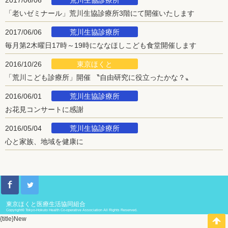
荒川生協診療所
2017/06/06
「老いゼミナール」荒川生協診療所3階にて開催いたします
荒川生協診療所
2017/06/06
毎月第2木曜日17時～19時にななほしこども食堂開催します
東京ほくと
2016/10/26
「荒川こども診療所」開催 〝自由研究に役立ったかな？〟
荒川生協診療所
2016/06/01
お花見コンサートに感謝
荒川生協診療所
2016/05/04
心と家族、地域を健康に
東京ほくと医療生活協同組合
Copyright© Tokyo-Hokuto Health Co-operative Association All Rights Reserved.
{title}
New