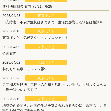
東京ほくと
2025/04/30
無料法律相談 案内（5/21、6/25）
東京ほくと
2025/04/23
不安障害 不安の症状はさまざま 生活に影響出る場合は相談を
東京ほくと
2025/04/16
東京ほくと 気候アクションプロジェクト
東京ほくと
2025/04/09
企画案内
東京ほくと
2025/04/02
私たちの健康チャレンジ報告
東京ほくと
2025/03/26
更年期の対処法 気持ちの余裕と規則正しい生活が大切よくならな
い場合は受信も考えて
東京ほくと
2025/03/19
地域の声を聞き、患者の生活を支えられる看護師に 東京ほくと看
護活動研究交流集会を開催