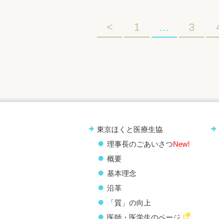
<
1
…
3
東京ほくと医療生協
理事長のごあいさつ
New!
概要
基本理念
沿革
「質」の向上
医師・医学生のページ