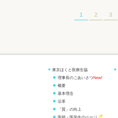
1
2
3
東京ほくと医療生協
理事長のごあいさつ
New!
概要
基本理念
沿革
「質」の向上
医師・医学生のページ