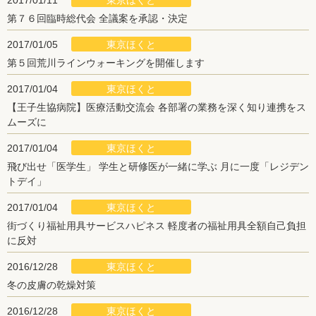
東京ほくと
2017/01/11
第７６回臨時総代会 全議案を承認・決定
東京ほくと
2017/01/05
第５回荒川ラインウォーキングを開催します
東京ほくと
2017/01/04
【王子生協病院】医療活動交流会 各部署の業務を深く知り連携をス
ムーズに
東京ほくと
2017/01/04
飛び出せ「医学生」 学生と研修医が一緒に学ぶ 月に一度「レジデン
トデイ」
東京ほくと
2017/01/04
街づくり福祉用具サービスハピネス 軽度者の福祉用具全額自己負担
に反対
東京ほくと
2016/12/28
冬の皮膚の乾燥対策
東京ほくと
2016/12/28